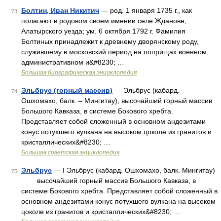
Болтин, Иван Никитич
— род. 1 января 1735 г., как
73
полагают в родовом своем имении селе Жданове,
Алатырского уезда; ум. 6 октября 1792 г. Фамилия
Болтиных принадлежит к древнему дворянскому роду,
служившему в московский период на поприщах военном,
административном и&#8230; …
Большая биографическая энциклопедия
Эльбрус (горный массив)
— Эльбрус (кабард. ‒
74
Ошхомахо, балк. ‒ Мингитау), высочайший горный массив
Большого Кавказа, в системе Бокового хребта.
Представляет собой сложенный в основном андезитами
конус потухшего вулкана на высоком цоколе из гранитов и
кристаллических&#8230; …
Большая советская энциклопедия
Эльбрус
— I Эльбрус (кабард. Ошхомахо, балк. Мингитау)
75
высочайший горный массив Большого Кавказа, в
системе Бокового хребта. Представляет собой сложенный в
основном андезитами конус потухшего вулкана на высоком
цоколе из гранитов и кристаллических&#8230; …