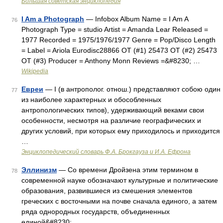
Большая советская энциклопедия
I Am a Photograph
— Infobox Album Name = I Am A
76
Photograph Type = studio Artist = Amanda Lear Released =
1977 Recorded = 1975/1976/1977 Genre = Pop/Disco Length
= Label = Ariola Eurodisc28866 OT (#1) 25473 OT (#2) 25473
OT (#3) Producer = Anthony Monn Reviews =&#8230; …
Wikipedia
Евреи
— I (в антрополог. отнош.) представляют собою один
77
из наиболее характерных и обособленных
антропологических типов), удерживающий веками свои
особенности, несмотря на различие географических и
других условий, при которых ему приходилось и приходится
…
Энциклопедический словарь Ф.А. Брокгауза и И.А. Ефрона
Эллинизм
— Со времени Дройзена этим термином в
78
современной науке обозначают культурные и политические
образования, развившиеся из смешения элементов
греческих с восточными на почве сначала единого, а затем
ряда однородных государств, объединенных
единой&#8230; …