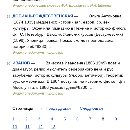
Энциклопедический словарь Ф.А. Брокгауза и И.А. Ефрона
ДОБИАШ-РОЖДЕСТВЕНСКАЯ
— Ольга Антоновна
79
(1874 1939) медиевист, историк зап. европ. ср. век.
культуры. Окончила гимназию в Нежине и историко филол.
ф т С. Петербург. Высших Женских курсов (Бестужевских)
(1899). Ученица Гревса. Несколько лет преподавала
историю в&#8230; …
Энциклопедия культурологии
ИВАНОВ
— Вячеслав Иванович (1866 1949) поэт и
80
драматург, религ. мыслитель серебряного века и рус.
зарубежья, историк культуры (гл.обр. античной), теоретик
рус. символизма. В 1884 поступил на историко филол. ф т
Моск. ун та, в 1886 уезжает для&#8230; …
Энциклопедия культурологии
Страницы
←
Предыдущая
Следующая
→
1
2
3
4
5
6
7
8
9
10
11
12
13